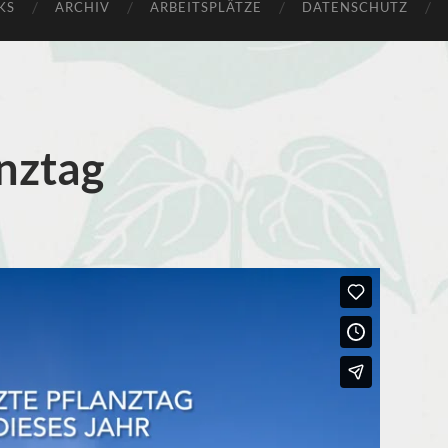
KS
ARCHIV
ARBEITSPLÄTZE
DATENSCHUTZ
anztag