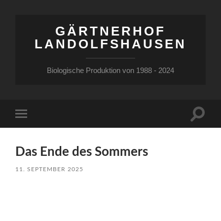
GÄRTNERHOF
LANDOLFSHAUSEN
Biologische Produktion von 1988 - 2024
Suchfe
Mobile-
ein-/a
Menü
ein-/ausblenden
Das Ende des Sommers
11. SEPTEMBER 2025