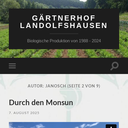
GÄRTNERHOF
LANDOLFSHAUSEN
Biologische Produktion von 1988 - 2024
Suchfe
Mobile-
ein-/a
Menü
ein-/ausblenden
AUTOR:
JANOSCH
(SEITE 2 VON 9)
Durch den Monsun
7. AUGUST 2025