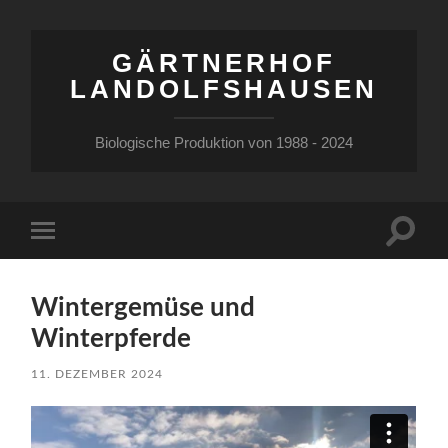
GÄRTNERHOF
LANDOLFSHAUSEN
Biologische Produktion von 1988 - 2024
Suchfe
Mobile-
ein-/a
Menü
ein-/ausblenden
Wintergemüse und
Winterpferde
11. DEZEMBER 2024