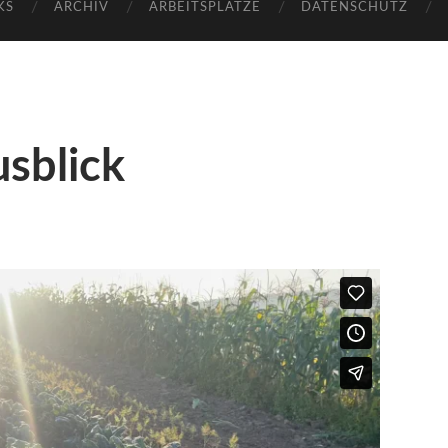
KS
ARCHIV
ARBEITSPLÄTZE
DATENSCHUTZ
usblick